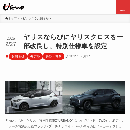
menu
トップ
トピックス
お知らせ
ヤリスならびにヤリスクロスを一
2025
2/27
部改良し、特別仕様車を設定
2025年2月27日
お知らせ
モデル
長野トヨタ
Photo：（左）ヤリス 特別仕様車Z“URBANO”（ハイブリッド・2WD）。ボディカ
ラーの特別設定色ブラック×プラチナホワイトパールマイカはメーカーオプショ