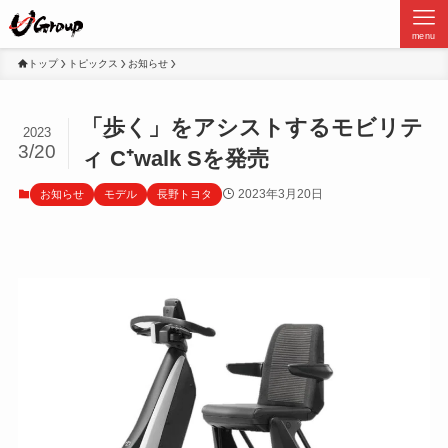
menu
トップ
トピックス
お知らせ
「歩く」をアシストするモビリテ
2023
3/20
ィ C⁺walk Sを発売
2023年3月20日
お知らせ
モデル
長野トヨタ