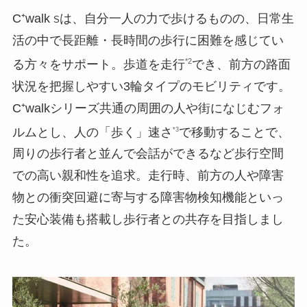
C⁺walk
は、自分一人の力で歩けるものの、日常生
S
活の中で長距離・長時間の歩行に困難を感じてい
*2
る方々をサポート。歩道を走行
でき、前方の路面
状況を把握しやすい3輪タイプのモビリティです。
C⁺walkシリーズ共通の周囲の人や街になじむフォ
ルムとし、人の「歩く」速さ
で移動することで、
*3
周りの歩行者と並んで会話ができるなど歩行空間
での高い親和性を追求。走行時、前方の人や障害
物との衝突回避に寄与する障害物検知機能といっ
た安心装備も搭載し歩行者との共存を目指しまし
た。